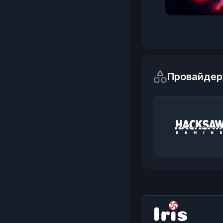
Провайде