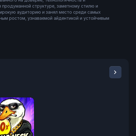
я продуманной структуре, заметному стилю и
широкую аудиторию и занял место среди самых
ным ростом, узнаваемой айдентикой и устойчивым