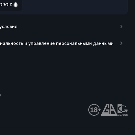
DROID
 условия
иальность и управление персональными данными