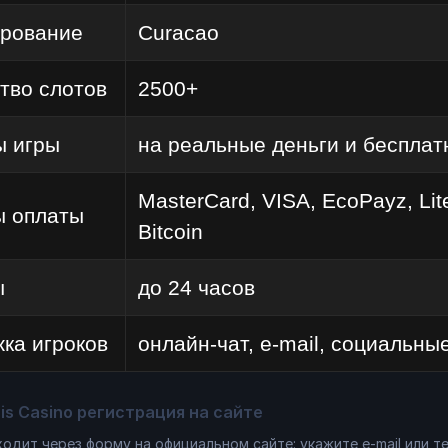
ирование
Curacao
тво слотов
2500+
ы игры
на реальные деньги и бесплат
MasterCard, VISA, EcoPayz, Lite
ы оплаты
Bitcoin
ы
до 24 часов
ка игроков
онлайн-чат, e-mail, социальны
ris Casino регистрация на сайте
одит через форму на официальном сайте: укажите e-mail или т