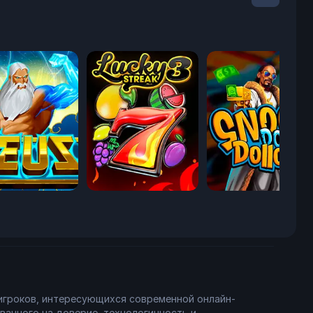
я игроков, интересующихся современной онлайн-
ованного на доверие, технологичность и