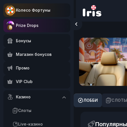
Колесо Фортуны
Prize Drops
Бонусы
Магазин бонусов
Промо
VIP Club
Казино
ЛОББИ
CЛОТ
Слоты
Популярны
Live-казино