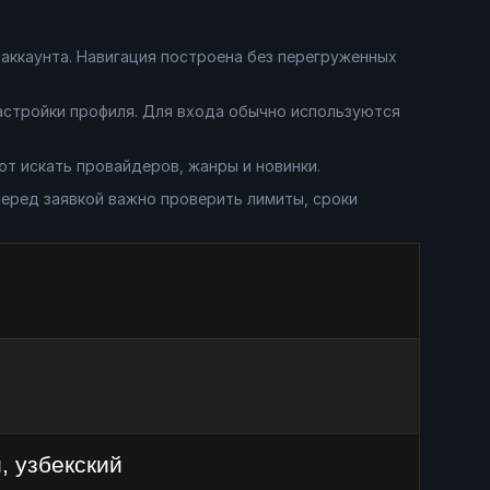
аккаунта. Навигация построена без перегруженных
настройки профиля. Для входа обычно используются
ют искать провайдеров, жанры и новинки.
еред заявкой важно проверить лимиты, сроки
, узбекский